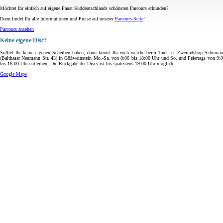
Möchtet Ihr einfach auf eigene Faust Süddeutschlands schönsten Parcours erkunden?
Dann findet Ihr alle Informationen und Preise auf unserer
Parcours-Seite
!
Parcours ansehen
Keine eigene Disc?
Solltet Ihr keine eigenen Scheiben haben, dann könnt Ihr euch welche beim Tank- u. Zweiradshop Schuma
(Balthasar Neumann Str. 43) in Gößweinstein Mo.-Sa. von 8:00 bis 18:00 Uhr und So. und Feiertags von 9:
bis 16:00 Uhr entleihen. Die Rückgabe der Discs ist bis spätestens 19:00 Uhr möglich.
Google Maps