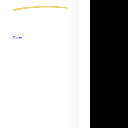
AUS DER PRESSE
Lest hier, was die Zeitung über uns schreibt.
Wenn Ihr selbst Lust auf Discolf bekommen habt,
kontaktiert uns einfach. Wir freuen uns auf eure
Nachricht!
Kontakt