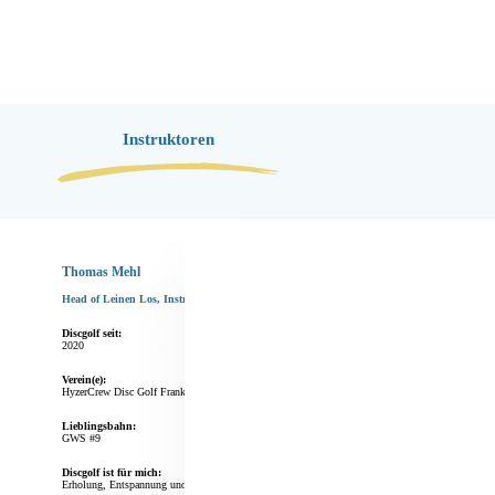
Instruktoren
Thomas Mehl
Head of Leinen Los, Instruktor
Discgolf seit:
2020
Verein(e):
HyzerCrew Disc Golf Franken e.V.
Lieblingsbahn:
GWS #9
Discgolf ist für mich:
Erholung, Entspannung und gleichzeitig die Natur genießen. Der Sport ist ideal für mich um 