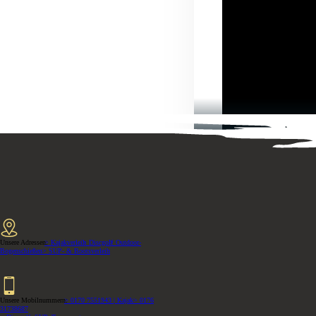
Unsere Adressen:
> Kajakverleih
> Discgolf
> Outdoor-
Bogenschießen
> SUP- & Bootsverleih
Unsere Mobilnummern:
> 0170 7551943 | Kajak
> 0176
31738687