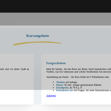
Kursangebote
Fortgeschritten
chnik und vor allem Spaß an
Ideal für Spieler, die das Beste aus Ihrem Spiel herausholen wol
Vorfeld, was Sie verbessern und welche Wurftechnik Sie entwic
Anmeldung per Email – der Kurs findet ab 6 Teilnehmern statt.
Termine
auf Anfrage
Dauer:
3h inkl. einiger gemeinsamer Bahnen
Einzelpreis:
ab 79 € p. P.
Kontaktiert uns
bei Fragen, für mehr Informationen 
Anfragen!