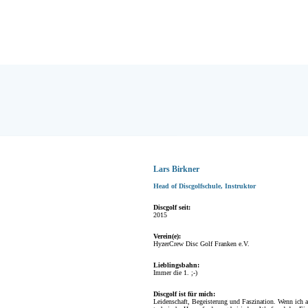
Lars Birkner
Head of Discgolfschule, Instruktor
Discgolf seit:
2015
Verein(e):
HyzerCrew Disc Golf Franken e.V.
Lieblingsbahn:
Immer die 1. ;-)
Discgolf ist für mich:
mit Freunden zusammen zu kommen und Spaß zu haben.
Leidenschaft, Begeisterung und Faszination. Wenn ich a