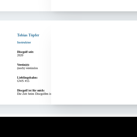
Tobias Töpfer
Instruktor
Discgolf seit:
2020
Verein(e):
(noch) vereinslos
Lieblingsbahn:
GWS #15
Discgolf ist für mich:
Die Zeit beim Discgolfen ist für mich eine gute Zeit um Freunde zu treffen und auf ein gutes Mit