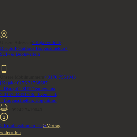
Unsere Adressen:
> Kajakverleih
>
Discgolf
> Outdoor-Bogenschießen
>
SUP- & Bootsverleih
Unsere Mobilnummern:
> 0170 7551943
| Kajak
> 0176 31738687
Discgolf, SUP, Teamevents
> 0157 34331706 | Eventsaal,
Bogenschießen, Bogenkino
> 09242 7419040
> Kundenstimmen lesen
> Vertrag
widerrufen