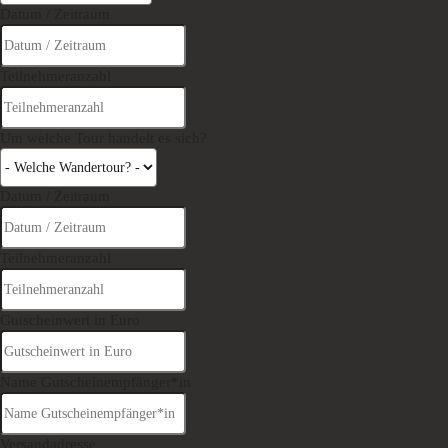
Datum / Zeitraum
Teilnehmeranzahl
Um welche Tour handelt es sich?
Datum / Zeitraum
Teilnehmeranzahl
Gutscheinwert in Euro
Name Gutscheinempfänger*in
Versandadresse